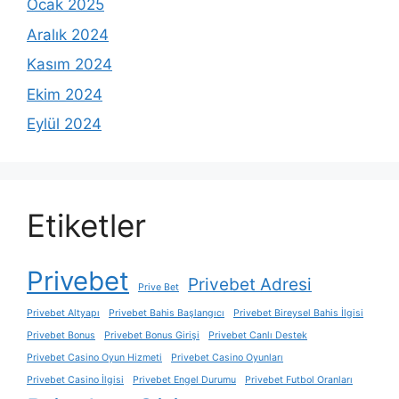
Ocak 2025
Aralık 2024
Kasım 2024
Ekim 2024
Eylül 2024
Etiketler
Privebet
Privebet Adresi
Prive Bet
Privebet Altyapı
Privebet Bahis Başlangıcı
Privebet Bireysel Bahis İlgisi
Privebet Bonus
Privebet Bonus Girişi
Privebet Canlı Destek
Privebet Casino Oyun Hizmeti
Privebet Casino Oyunları
Privebet Casino İlgisi
Privebet Engel Durumu
Privebet Futbol Oranları