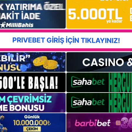
PRIVEBET GİRİŞ İÇİN TIKLAYINIZ!